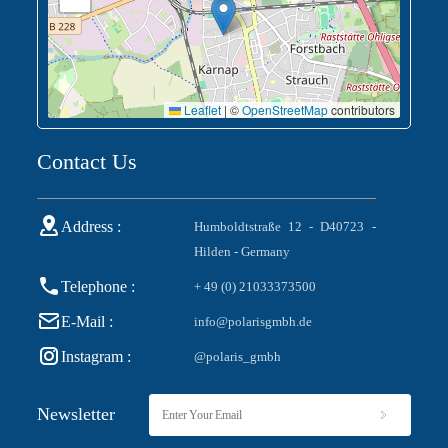
Leaflet
|
©
OpenStreetMap
contributors
Contact Us
Address :
Humboldtstraße 12 - D40723 -
Hilden - Germany
Telephone :
+ 49 (0) 21033373500
E-Mail :
info@polarisgmbh.de
Instagram :
@polaris_gmbh
Newsletter